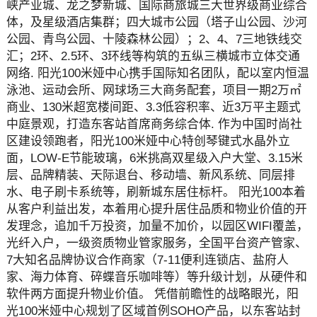
峡产业城、龙之梦新城、国际商旅城三大世界级商业综合
体，及星级酒店集群；四大城市公园（塔子山公园、沙河
公园、青鸟公园、十陵森林公园）；2、4、7三地铁线交
汇；2环、2.5环、3环线等构筑的五纵三横城市立体交通
网络. 阳光100米娅中心携手国际知名团队，配以室内恒温
泳池、运动会所、网球场三大商务配套，项目一期2万㎡
商业、130米超宽楼间距、3.3低容积率、近3万平主题式
中庭景观，打造东客站首席商务综合体. 作为中国时尚社
区建设领跑者，阳光100米娅中心特创琴键式水晶外立
面，LOW-E节能玻璃，6米挑高双星级入户大堂、3.15米
层、品牌精装、天际退台、移动墙、新风系统、同层排
水、电子刷卡系统等，刷新城东居住标杆。 阳光100本着
从客户利益出发，本着用心提升居住品质和物业价值的开
发理念，追加千万投资，加量不加价，以园区WIFI覆盖，
光纤入户，一级资质物业管家服务，全国平台资产管家、
7大知名品牌协议合作商家（7-11便利连锁店、盐府人
家、海力体育、碎蝶音乐咖啡等）等升级计划，从硬件和
软件两方面提升物业价值。 凭借前瞻性的战略眼光，阳
光100米娅中心规划了区域首例SOHO产品，以东客站封