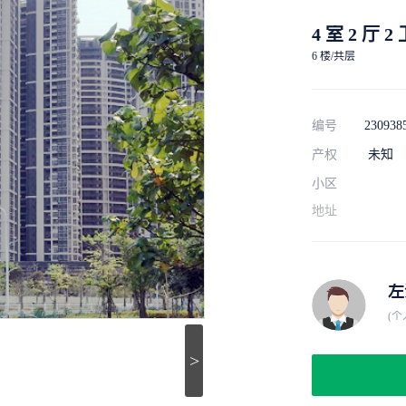
4 室 2 厅 2
6 楼/共层
编号
230938
产权
未知
小区
地址
左
(个
>