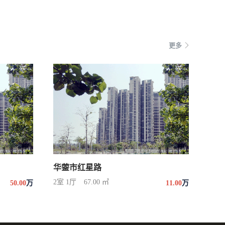
更多
华蓥市红星路
2室 1厅
67.00 ㎡
50.00
万
11.00
万