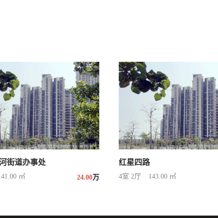
河街道办事处
红星四路
141.00 ㎡
4室 2厅
143.00 ㎡
24.00
万