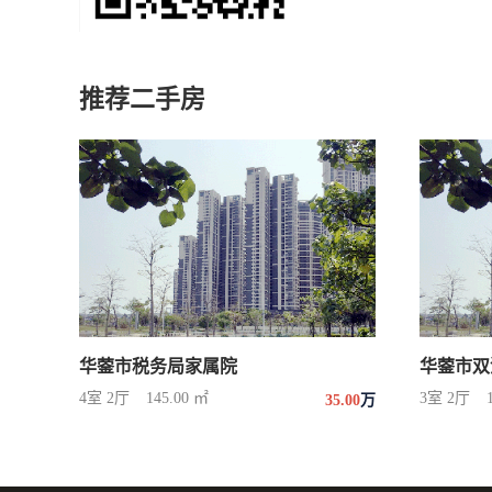
推荐二手房
华蓥市税务局家属院
华蓥市双
4室 2厅
145.00 ㎡
3室 2厅
35.00
万