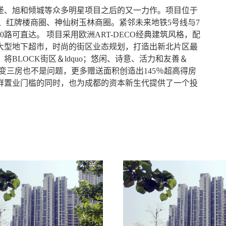
堡、旭和倾城等众多明星项目之后的又一力作。项目位于
圈、红牌楼商圈、神仙树玉林商圈。紧邻未来地铁5号线与7
0路可直达。 项目采用欧洲ART-DECO经典建筑风格，配
场及大型地下超市，时尚的街区业态规划，打造出新北片区最
BLOCK街区＆ldquo；悠闲、诗意、活力和友善＆
房变三房也不是问题，更多赠送面积创造出145％超高得房
群置业门槛的同时，也为成都的资本新生代提供了一个投