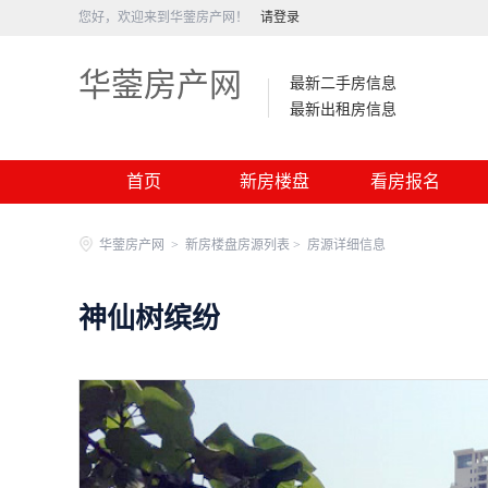
您好，欢迎来到华蓥房产网！
请登录
华蓥房产网
最新二手房信息
最新出租房信息
首页
新房楼盘
看房报名
华蓥房产网
>
新房楼盘房源列表 >
房源详细信息
神仙树缤纷