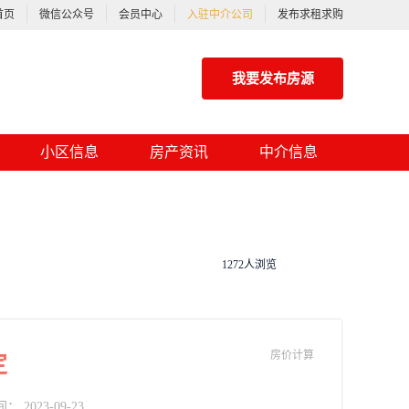
首页
微信公众号
会员中心
入驻中介公司
发布求租求购
我要发布房源
小区信息
房产资讯
中介信息
1272人浏览
房价计算
定
2023-09-23