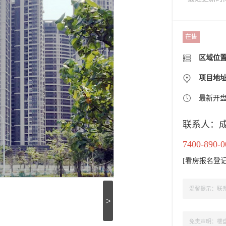
在售
区域位
项目地址：高新区南
最新开
联系人：
7400-890-0
[
看房报名登
温馨提示：联系
>
免责声明：楼