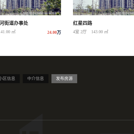
河街道办事处
红星四路
141.00 ㎡
4室 2厅
143.00 ㎡
24.00
万
小区信息
中介信息
发布房源