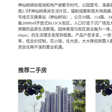
神仙树缤纷是旭和地产继繁华时代、公园壹号、洛森
南2.5环神仙树高尚生活片区，辐射成都新南天地商
号线交叉换乘站（神仙树站），公交59路、114路、34
备20000㎡开放式BLOCK街区，入口打造下沉广
亮眼的品质生活群落。园林景观与街区商业融为一体，将
rdquo；的生活理念发挥到极致。产品户型多变，一
率，低总价控制，花小钱，住大房，大大降低刚需人
资自住两不误的置业机遇。
推荐二手房