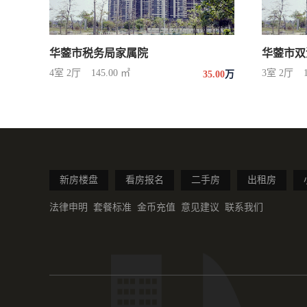
华蓥市税务局家属院
华蓥市双
4室 2厅
145.00 ㎡
3室 2厅
35.00
万
新房楼盘
看房报名
二手房
出租房
法律申明
套餐标准
金币充值
意见建议
联系我们