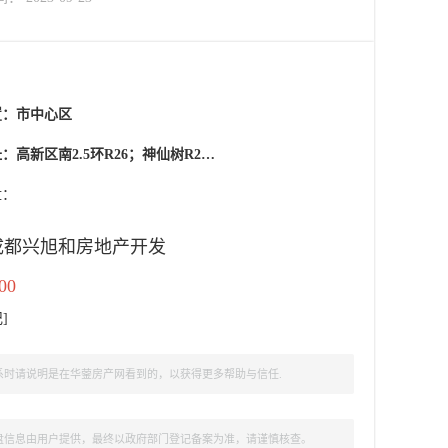
置：
市中心区
2.5环R26；神仙树R26；新乐路（神仙树馨园旁（高新区创业路对面）
盘：
成都兴旭和房地产开发
00
记
]
时请说明是在华蓥房产网看到的，以获得更多帮助与信任.
盘信息由用户提供，最终以政府部门登记备案为准，请谨慎核查。