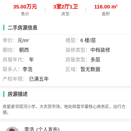
35.00万元
3
室
2
厅
1
卫
116.00 m
2
售价
房型
面积
二手房源信息
单价：
元/m
楼层：
6 楼/层
2
朝向：
朝西
装修类型：
中档装修
房屋年代：
年
房屋类型：
多层
联系人：
李浩
区域：
暂无数据
产权年限：
已满五年
房源描述
房屋紧邻双河小学，大农贸市场，地处转盘华蓥核心商务区，出行方
便。
李浩
(个人发布)